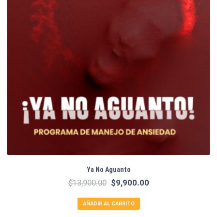
Ya No Aguanto
El
El
$
13,900.00
$
9,900.00
precio
precio
original
actual
AÑADIR AL CARRITO
era:
es: