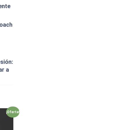
ente
Coach
sión:
ar a
¡Oferta!