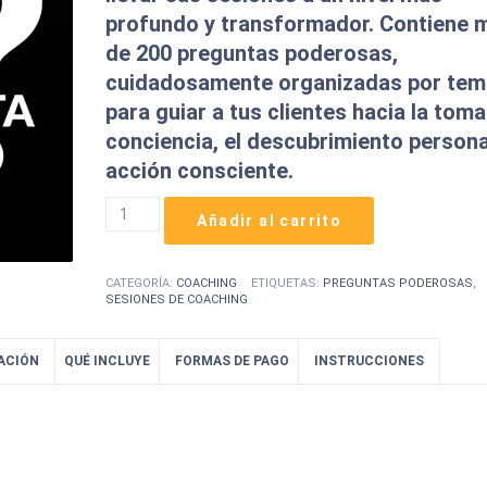
profundo y transformador. Contiene 
de
200 preguntas poderosas
,
cuidadosamente organizadas por tem
para guiar a tus clientes hacia la toma
conciencia, el descubrimiento personal
acción consciente.
¿De
Añadir al carrito
Qué
Te
Diste
CATEGORÍA:
COACHING
ETIQUETAS:
PREGUNTAS PODEROSAS
,
Cuenta?
SESIONES DE COACHING
cantidad
ACIÓN
QUÉ INCLUYE
FORMAS DE PAGO
INSTRUCCIONES