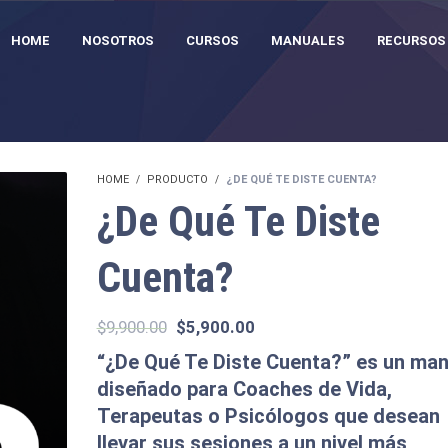
HOME
NOSOTROS
CURSOS
MANUALES
RECURSOS
HOME
PRODUCTO
¿DE QUÉ TE DISTE CUENTA?
¿De Qué Te Diste
Cuenta?
El
El
$
9,900.00
$
5,900.00
precio
precio
“¿De Qué Te Diste Cuenta?”
es un man
original
actual
diseñado para Coaches de Vida,
era:
es:
Terapeutas o Psicólogos que desean
$9,900.00.
$5,900.00.
llevar sus sesiones a un nivel más