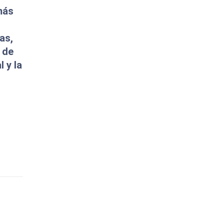
más
as,
 de
 y la